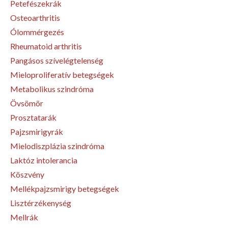
Petefészekrák
Osteoarthritis
Ólommérgezés
Rheumatoid arthritis
Pangásos szívelégtelenség
Mieloproliferatív betegségek
Metabolikus szindróma
Övsömör
Prosztatarák
Pajzsmirigyrák
Mielodiszplázia szindróma
Laktóz intolerancia
Köszvény
Mellékpajzsmirigy betegségek
Lisztérzékenység
Mellrák