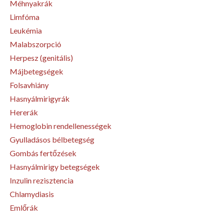
Méhnyakrák
Limfóma
Leukémia
Malabszorpció
Herpesz (genitális)
Májbetegségek
Folsavhiány
Hasnyálmirigyrák
Hererák
Hemoglobin rendellenességek
Gyulladásos bélbetegség
Gombás fertőzések
Hasnyálmirigy betegségek
Inzulin rezisztencia
Chlamydiasis
Emlőrák