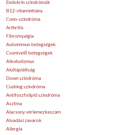
Endokrin szindrómák
B12-vitaminhiány
Conn-szindróma
Arthritis
Fibromyalgia
Autoimmun betegségek
Csontvelő betegségek
Alkoholizmus
Alultápláltság
Down szindróma
Cushing szindróma
Antifoszfolipid szindróma
Asztma
Alacsony vérlemezkeszám
Alvadási zavarok
Allergia