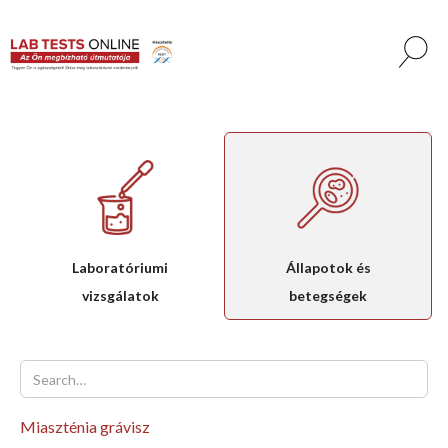
Laboratóriumi
Állapotok és
vizsgálatok
betegségek
Miaszténia grávisz