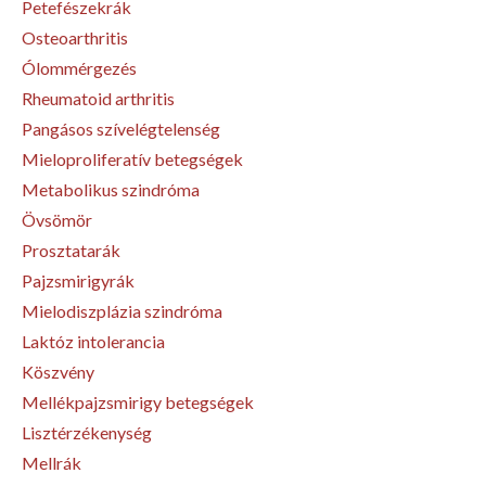
Petefészekrák
Osteoarthritis
Ólommérgezés
Rheumatoid arthritis
Pangásos szívelégtelenség
Mieloproliferatív betegségek
Metabolikus szindróma
Övsömör
Prosztatarák
Pajzsmirigyrák
Mielodiszplázia szindróma
Laktóz intolerancia
Köszvény
Mellékpajzsmirigy betegségek
Lisztérzékenység
Mellrák