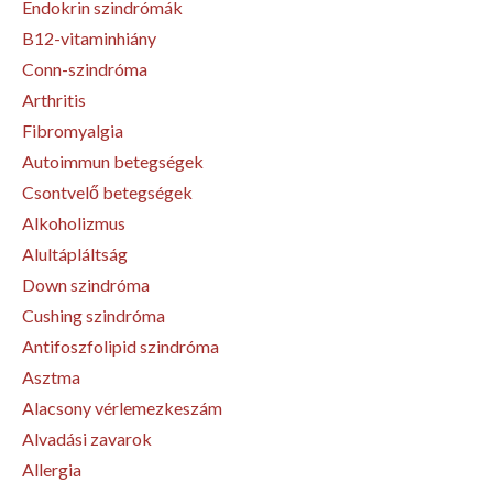
Endokrin szindrómák
B12-vitaminhiány
Conn-szindróma
Arthritis
Fibromyalgia
Autoimmun betegségek
Csontvelő betegségek
Alkoholizmus
Alultápláltság
Down szindróma
Cushing szindróma
Antifoszfolipid szindróma
Asztma
Alacsony vérlemezkeszám
Alvadási zavarok
Allergia