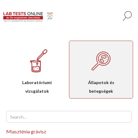
Laboratóriumi
Állapotok és
vizsgálatok
betegségek
Miaszténia grávisz