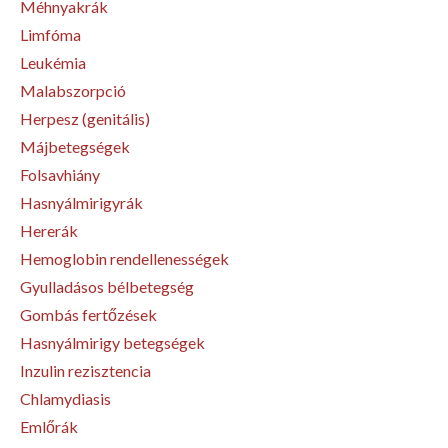
Méhnyakrák
Limfóma
Leukémia
Malabszorpció
Herpesz (genitális)
Májbetegségek
Folsavhiány
Hasnyálmirigyrák
Hererák
Hemoglobin rendellenességek
Gyulladásos bélbetegség
Gombás fertőzések
Hasnyálmirigy betegségek
Inzulin rezisztencia
Chlamydiasis
Emlőrák