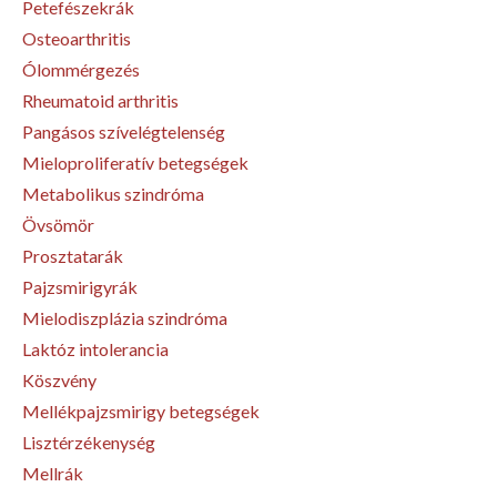
Petefészekrák
Osteoarthritis
Ólommérgezés
Rheumatoid arthritis
Pangásos szívelégtelenség
Mieloproliferatív betegségek
Metabolikus szindróma
Övsömör
Prosztatarák
Pajzsmirigyrák
Mielodiszplázia szindróma
Laktóz intolerancia
Köszvény
Mellékpajzsmirigy betegségek
Lisztérzékenység
Mellrák