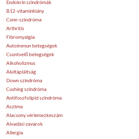
Endokrin szindrómák
B12-vitaminhiány
Conn-szindróma
Arthritis
Fibromyalgia
Autoimmun betegségek
Csontvelő betegségek
Alkoholizmus
Alultápláltság
Down szindróma
Cushing szindróma
Antifoszfolipid szindróma
Asztma
Alacsony vérlemezkeszám
Alvadási zavarok
Allergia