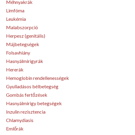
Méhnyakrák
Limfóma
Leukémia
Malabszorpció
Herpesz (genitális)
Májbetegségek
Folsavhiány
Hasnyálmirigyrák
Hererák
Hemoglobin rendellenességek
Gyulladásos bélbetegség
Gombás fertőzések
Hasnyálmirigy betegségek
Inzulin rezisztencia
Chlamydiasis
Emlőrák