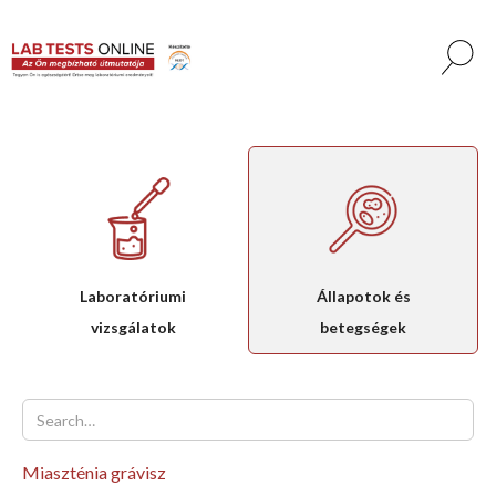
Laboratóriumi
Állapotok és
vizsgálatok
betegségek
Miaszténia grávisz