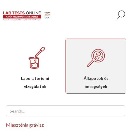
Laboratóriumi
Állapotok és
vizsgálatok
betegségek
Miaszténia grávisz