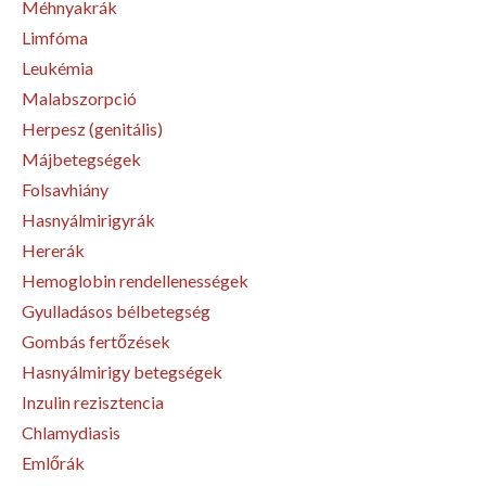
Méhnyakrák
Limfóma
Leukémia
Malabszorpció
Herpesz (genitális)
Májbetegségek
Folsavhiány
Hasnyálmirigyrák
Hererák
Hemoglobin rendellenességek
Gyulladásos bélbetegség
Gombás fertőzések
Hasnyálmirigy betegségek
Inzulin rezisztencia
Chlamydiasis
Emlőrák