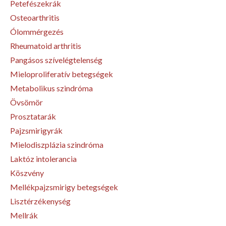
Petefészekrák
Osteoarthritis
Ólommérgezés
Rheumatoid arthritis
Pangásos szívelégtelenség
Mieloproliferatív betegségek
Metabolikus szindróma
Övsömör
Prosztatarák
Pajzsmirigyrák
Mielodiszplázia szindróma
Laktóz intolerancia
Köszvény
Mellékpajzsmirigy betegségek
Lisztérzékenység
Mellrák