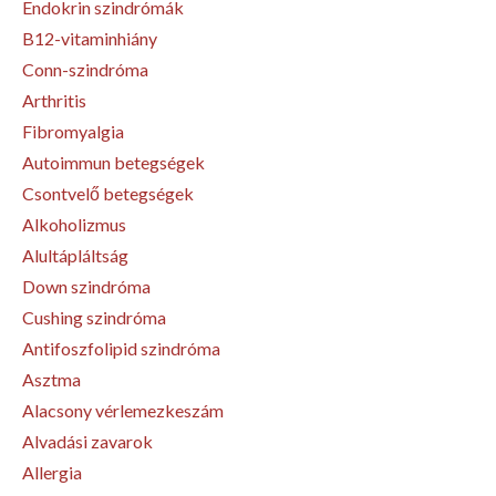
Endokrin szindrómák
B12-vitaminhiány
Conn-szindróma
Arthritis
Fibromyalgia
Autoimmun betegségek
Csontvelő betegségek
Alkoholizmus
Alultápláltság
Down szindróma
Cushing szindróma
Antifoszfolipid szindróma
Asztma
Alacsony vérlemezkeszám
Alvadási zavarok
Allergia