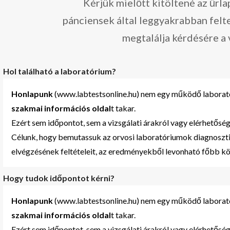
Kérjük mielőtt kitöltené az űrl
pánciensek által leggyakrabban felt
megtalálja kérdésére a 
Hol található a laboratórium?
Honlapunk
(www.labtestsonline.hu) nem egy működő laborató
szakmai
információs oldal
t takar.
Ezért sem időpontot, sem a vizsgálati árakról vagy elérhetőség
Célunk, hogy bemutassuk az orvosi laboratóriumok diagnoszti
elvégzésének feltételeit, az eredményekből levonható főbb k
Hogy tudok időpontot kérni?
Honlapunk
(www.labtestsonline.hu) nem egy működő laborató
szakmai
információs oldal
t takar.
Ezért sem időpontot, sem a vizsgálati árakról vagy elérhetőség