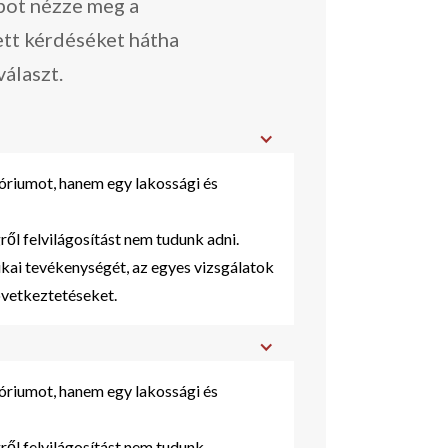
apot nézze meg a
ett kérdéséket hátha
választ.
riumot, hanem egy lakossági és
ről felvilágosítást nem tudunk adni.
kai tevékenységét, az egyes vizsgálatok
övetkeztetéseket.
riumot, hanem egy lakossági és
ről felvilágosítást nem tudunk