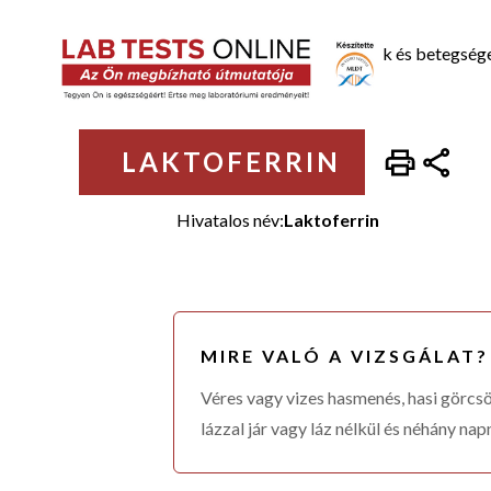
Laboratóriumi vizsgálatok
Állapotok és betegség
LAKTOFERRIN
Hivatalos név:
Laktoferrin
MIRE VALÓ A VIZSGÁLAT?
Véres vagy vizes hasmenés, hasi görcsö
lázzal jár vagy láz nélkül és néhány nap