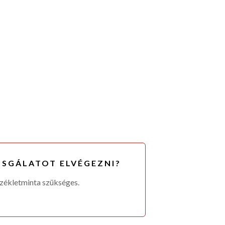
ZSGÁLATOT ELVÉGEZNI?
székletminta szükséges.