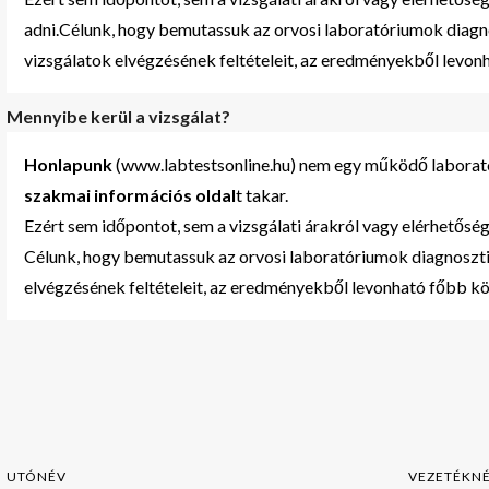
adni.Célunk, hogy bemutassuk az orvosi laboratóriumok diagn
vizsgálatok elvégzésének feltételeit, az eredményekből levo
Mennyibe kerül a vizsgálat?
Honlapunk
(www.labtestsonline.hu) nem egy működő laborató
szakmai
információs oldal
t takar.
Ezért sem időpontot, sem a vizsgálati árakról vagy elérhetőség
Célunk, hogy bemutassuk az orvosi laboratóriumok diagnoszti
elvégzésének feltételeit, az eredményekből levonható főbb k
UTÓNÉV
VEZETÉKN