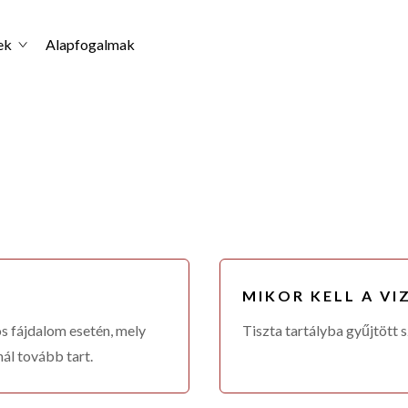
ek
Alapfogalmak
MIKOR KELL A VI
s fájdalom esetén, mely
Tiszta tartályba gyűjtött 
nál tovább tart.