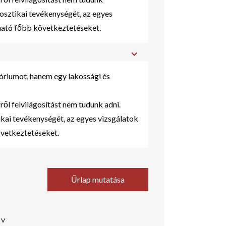
osztikai tevékenységét, az egyes
nható főbb következtetéseket.
riumot, hanem egy lakossági és
ről felvilágosítást nem tudunk adni.
kai tevékenységét, az egyes vizsgálatok
övetkeztetéseket.
Űrlap mutatása
ÉV