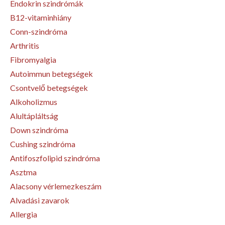
Endokrin szindrómák
B12-vitaminhiány
Conn-szindróma
Arthritis
Fibromyalgia
Autoimmun betegségek
Csontvelő betegségek
Alkoholizmus
Alultápláltság
Down szindróma
Cushing szindróma
Antifoszfolipid szindróma
Asztma
Alacsony vérlemezkeszám
Alvadási zavarok
Allergia