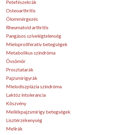
Petefészekrák
Osteoarthritis
Ólommérgezés
Rheumatoid arthritis
Pangásos szívelégtelenség
Mieloproliferatív betegségek
Metabolikus szindróma
Övsömör
Prosztatarák
Pajzsmirigyrák
Mielodiszplázia szindróma
Laktóz intolerancia
Köszvény
Mellékpajzsmirigy betegségek
Lisztérzékenység
Mellrák