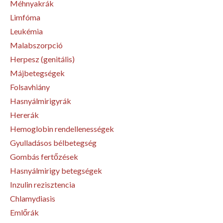
Méhnyakrák
Limfóma
Leukémia
Malabszorpció
Herpesz (genitális)
Májbetegségek
Folsavhiány
Hasnyálmirigyrák
Hererák
Hemoglobin rendellenességek
Gyulladásos bélbetegség
Gombás fertőzések
Hasnyálmirigy betegségek
Inzulin rezisztencia
Chlamydiasis
Emlőrák