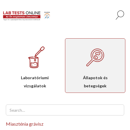
Laboratóriumi
Állapotok és
vizsgálatok
betegségek
Miaszténia grávisz