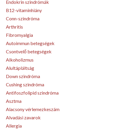
Endokrin szindrómák
B12-vitaminhiány
Conn-szindróma
Arthritis
Fibromyalgia
Autoimmun betegségek
Csontvelő betegségek
Alkoholizmus
Alultápláltság
Down szindróma
Cushing szindróma
Antifoszfolipid szindróma
Asztma
Alacsony vérlemezkeszám
Alvadási zavarok
Allergia