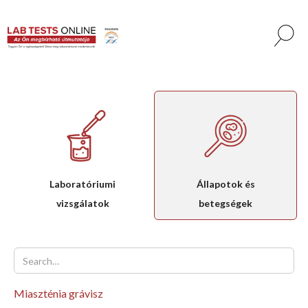
Laboratóriumi
Állapotok és
vizsgálatok
betegségek
Miaszténia grávisz