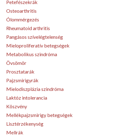
Petefészekrák
Osteoarthritis
Ólommérgezés
Rheumatoid arthritis
Pangásos szívelégtelenség
Mieloproliferatív betegségek
Metabolikus szindróma
Övsömör
Prosztatarák
Pajzsmirigyrák
Mielodiszplázia szindróma
Laktóz intolerancia
Köszvény
Mellékpajzsmirigy betegségek
Lisztérzékenység
Mellrák