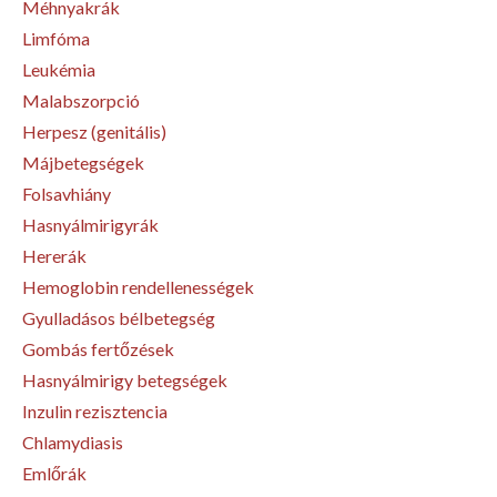
Méhnyakrák
Limfóma
Leukémia
Malabszorpció
Herpesz (genitális)
Májbetegségek
Folsavhiány
Hasnyálmirigyrák
Hererák
Hemoglobin rendellenességek
Gyulladásos bélbetegség
Gombás fertőzések
Hasnyálmirigy betegségek
Inzulin rezisztencia
Chlamydiasis
Emlőrák