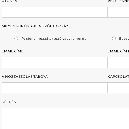
UTÓNÉV
VEZETÉKN
MILYEN MINŐSÉGBEN SZÓL HOZZÁ?
Páciens, hozzátartozó vagy ismerős
Egés
EMAIL CÍME
EMAIL CÍM
A HOZZÁSZÓLÁS TÁRGYA
KAPCSOLAT
KÉRDÉS