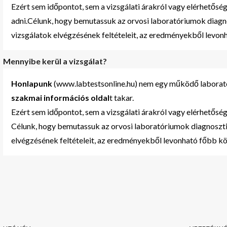
Ezért sem időpontot, sem a vizsgálati árakról vagy elérhetőség
adni.Célunk, hogy bemutassuk az orvosi laboratóriumok diagn
vizsgálatok elvégzésének feltételeit, az eredményekből levo
Mennyibe kerül a vizsgálat?
Honlapunk
(www.labtestsonline.hu) nem egy működő laborató
szakmai
információs oldal
t takar.
Ezért sem időpontot, sem a vizsgálati árakról vagy elérhetőség
Célunk, hogy bemutassuk az orvosi laboratóriumok diagnoszti
elvégzésének feltételeit, az eredményekből levonható főbb k