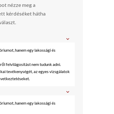
apot nézze meg a
ett kérdéséket hátha
választ.
riumot, hanem egy lakossági és
ről felvilágosítást nem tudunk adni.
kai tevékenységét, az egyes vizsgálatok
övetkeztetéseket.
riumot, hanem egy lakossági és