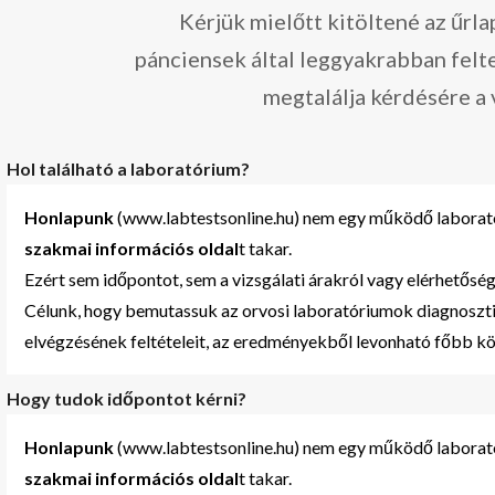
Kérjük mielőtt kitöltené az űrl
pánciensek által leggyakrabban felt
megtalálja kérdésére a 
Hol található a laboratórium?
Honlapunk
(www.labtestsonline.hu) nem egy működő laborató
szakmai
információs oldal
t takar.
Ezért sem időpontot, sem a vizsgálati árakról vagy elérhetőség
Célunk, hogy bemutassuk az orvosi laboratóriumok diagnoszti
elvégzésének feltételeit, az eredményekből levonható főbb k
Hogy tudok időpontot kérni?
Honlapunk
(www.labtestsonline.hu) nem egy működő laborató
szakmai
információs oldal
t takar.