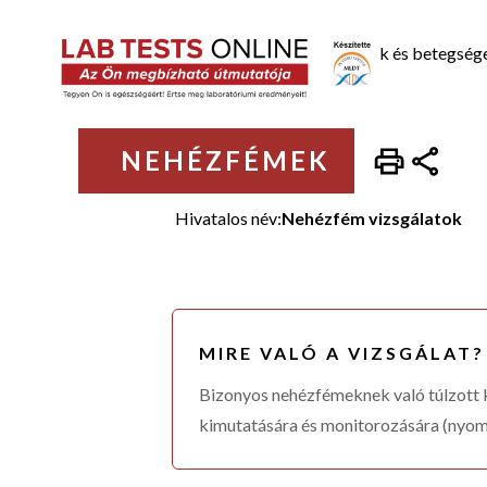
Laboratóriumi vizsgálatok
Állapotok és betegség
NEHÉZFÉMEK
Hivatalos név:
Nehézfém vizsgálatok
MIRE VALÓ A VIZSGÁLAT?
Bizonyos nehézfémeknek való túlzott k
kimutatására és monitorozására (nyom