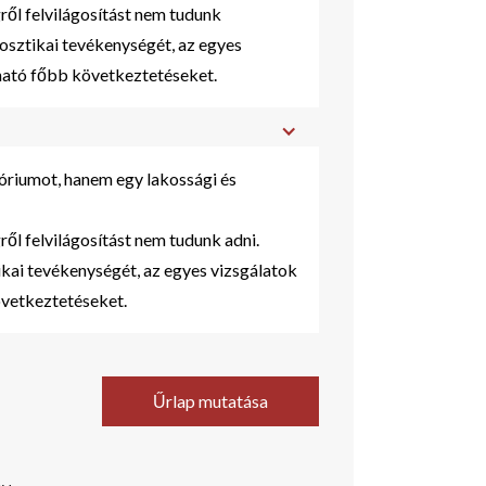
ről felvilágosítást nem tudunk
osztikai tevékenységét, az egyes
nható főbb következtetéseket.
riumot, hanem egy lakossági és
ről felvilágosítást nem tudunk adni.
kai tevékenységét, az egyes vizsgálatok
övetkeztetéseket.
Űrlap mutatása