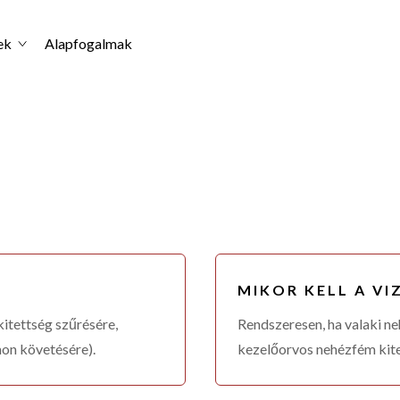
ek
Alapfogalmak
MIKOR KELL A VI
itettség szűrésére,
Rendszeresen, ha valaki n
on követésére).
kezelőorvos nehézfém kite