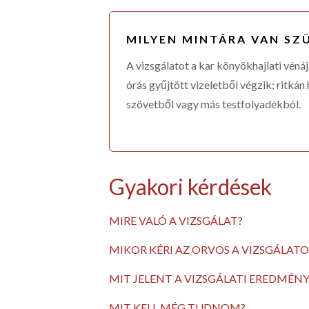
MILYEN MINTÁRA VAN SZ
A vizsgálatot a kar könyökhajlati véná
órás gyűjtött vizeletből végzik; ritkán
szövetből vagy más testfolyadékból.
Gyakori kérdések
MIRE VALÓ A VIZSGÁLAT?
A nehézfém vizsgálatokat a nehézfém mérge
MIKOR KÉRI AZ ORVOS A VIZSGÁLATO
illetve a nehézfémekkel dolgozók fémkonce
A nehézfém vizsgálatokat akkor kéri a kez
Továbbá a vizsgálat elvégzésével megbizon
MIT JELENT A VIZSGÁLATI EREDMÉNY
mérgezés tünetei függenek a fém milyenség
nehézfémet a szervezetből.
A nehézfém vizsgálatok eredményeinek érté
nagymértékű kitettség több szerv károsodá
MIT KELL MÉG TUDNOM?