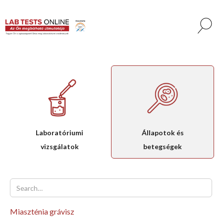
Laboratóriumi
Állapotok és
vizsgálatok
betegségek
Miaszténia grávisz