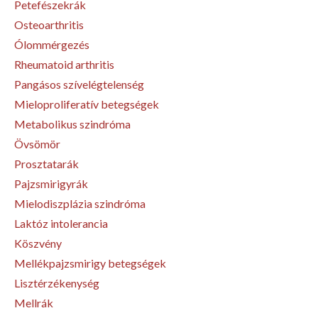
Petefészekrák
Osteoarthritis
Ólommérgezés
Rheumatoid arthritis
Pangásos szívelégtelenség
Mieloproliferatív betegségek
Metabolikus szindróma
Övsömör
Prosztatarák
Pajzsmirigyrák
Mielodiszplázia szindróma
Laktóz intolerancia
Köszvény
Mellékpajzsmirigy betegségek
Lisztérzékenység
Mellrák