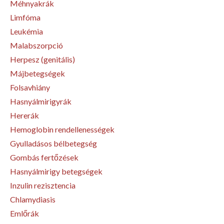
Méhnyakrák
Limfóma
Leukémia
Malabszorpció
Herpesz (genitális)
Májbetegségek
Folsavhiány
Hasnyálmirigyrák
Hererák
Hemoglobin rendellenességek
Gyulladásos bélbetegség
Gombás fertőzések
Hasnyálmirigy betegségek
Inzulin rezisztencia
Chlamydiasis
Emlőrák