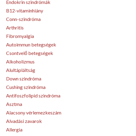
Endokrin szindrómák
B12-vitaminhiány
Conn-szindróma
Arthritis
Fibromyalgia
Autoimmun betegségek
Csontvelő betegségek
Alkoholizmus
Alultápláltság
Down szindróma
Cushing szindróma
Antifoszfolipid szindróma
Asztma
Alacsony vérlemezkeszám
Alvadási zavarok
Allergia