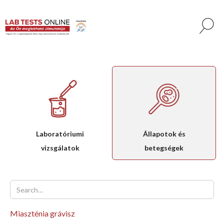
Laboratóriumi
Állapotok és
vizsgálatok
betegségek
Miaszténia grávisz