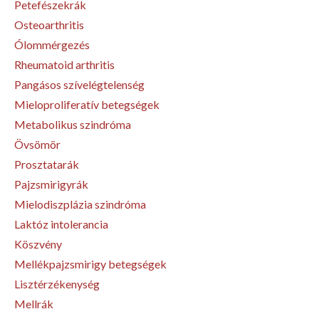
Petefészekrák
Osteoarthritis
Ólommérgezés
Rheumatoid arthritis
Pangásos szívelégtelenség
Mieloproliferatív betegségek
Metabolikus szindróma
Övsömör
Prosztatarák
Pajzsmirigyrák
Mielodiszplázia szindróma
Laktóz intolerancia
Köszvény
Mellékpajzsmirigy betegségek
Lisztérzékenység
Mellrák