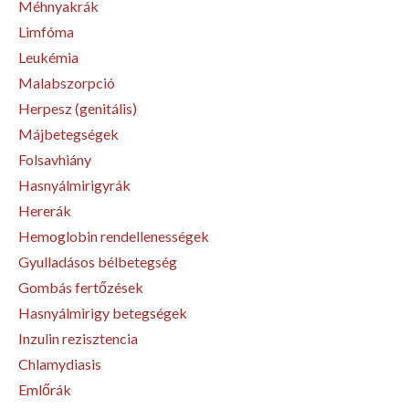
Méhnyakrák
Limfóma
Leukémia
Malabszorpció
Herpesz (genitális)
Májbetegségek
Folsavhiány
Hasnyálmirigyrák
Hererák
Hemoglobin rendellenességek
Gyulladásos bélbetegség
Gombás fertőzések
Hasnyálmirigy betegségek
Inzulin rezisztencia
Chlamydiasis
Emlőrák