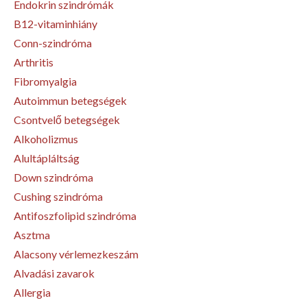
Endokrin szindrómák
B12-vitaminhiány
Conn-szindróma
Arthritis
Fibromyalgia
Autoimmun betegségek
Csontvelő betegségek
Alkoholizmus
Alultápláltság
Down szindróma
Cushing szindróma
Antifoszfolipid szindróma
Asztma
Alacsony vérlemezkeszám
Alvadási zavarok
Allergia