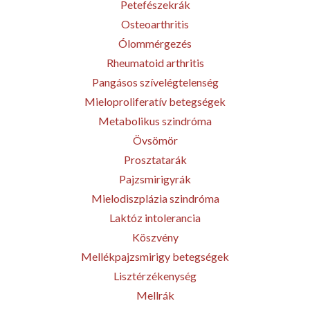
Petefészekrák
Osteoarthritis
Ólommérgezés
Rheumatoid arthritis
Pangásos szívelégtelenség
Mieloproliferatív betegségek
Metabolikus szindróma
Övsömör
Prosztatarák
Pajzsmirigyrák
Mielodiszplázia szindróma
Laktóz intolerancia
Köszvény
Mellékpajzsmirigy betegségek
Lisztérzékenység
Mellrák