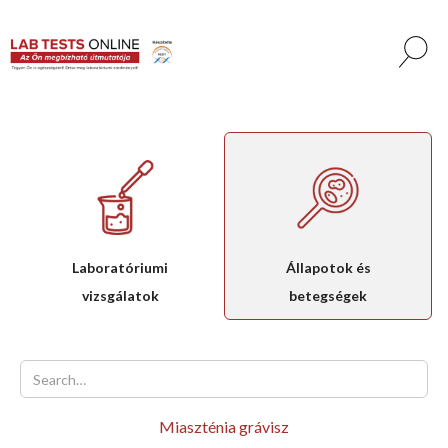
Laboratóriumi
Állapotok és
vizsgálatok
betegségek
Miaszténia grávisz