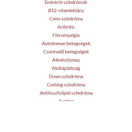
Endokrin szindrómák
B12-vitaminhiány
Conn-szindróma
Arthritis
Fibromyalgia
Autoimmun betegségek
Csontvelő betegségek
Alkoholizmus
Alultápláltság
Down szindróma
Cushing szindróma
Antifoszfolipid szindróma
Asztma
Alacsony vérlemezkeszám
Alvadási zavarok
Allergia